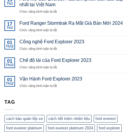
Th3
nhất tại Việt Nam
ở
Chức năng bình luận bị tắt
Ford
mở
Ford Ranger Stormtrak Ra Mắt Giá Bán Mới 2024
17
bán
Th3
ở
Chức năng bình luận bị tắt
Everest
Ford
Platinum
Ranger
Công nghệ Ford Explorer 2023
phiên
01
Stormtrak
Th12
bản
ở
Chức năng bình luận bị tắt
Ra
cao
Công
Mắt
cấp
nghệ
Chế độ lái của Ford Explorer 2023
Giá
01
nhất
Ford
Th12
Bán
tại
ở
Chức năng bình luận bị tắt
Explorer
Mới
Việt
Chế
2023
2024
Nam
độ
Vận Hành Ford Explorer 2023
01
lái
Th12
ở
Chức năng bình luận bị tắt
của
Vận
Ford
Hành
Explorer
Ford
TAG
2023
Explorer
2023
cách bảo quản lốp xe
cách tiết kiệm nhiên liệu
ford everest
ford everest platinum
ford everest platinum 2024
ford explorer