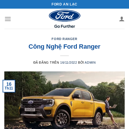
Chuyển
FORD AN LẠC
đến
nội
dung
FORD RANGER
Công Nghệ Ford Ranger
ĐÃ ĐĂNG TRÊN
16/11/2022
BỞI
ADMIN
16
Th11