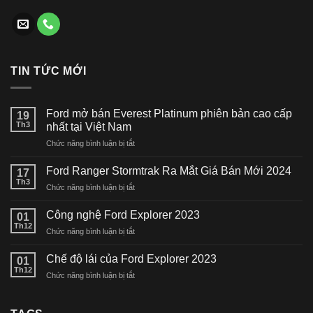
TIN TỨC MỚI
Ford mở bán Everest Platinum phiên bản cao cấp
19
Th3
nhất tại Việt Nam
ở
Chức năng bình luận bị tắt
Ford
mở
Ford Ranger Stormtrak Ra Mắt Giá Bán Mới 2024
17
bán
Th3
ở
Chức năng bình luận bị tắt
Everest
Ford
Platinum
Ranger
Công nghệ Ford Explorer 2023
phiên
01
Stormtrak
Th12
bản
ở
Chức năng bình luận bị tắt
Ra
cao
Công
Mắt
cấp
nghệ
Chế độ lái của Ford Explorer 2023
Giá
01
nhất
Ford
Th12
Bán
tại
ở
Chức năng bình luận bị tắt
Explorer
Mới
Việt
Chế
2023
2024
Nam
độ
lái