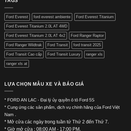
TAGS
của
Ford
Explorer
Ford Everest
ford everest ambiente
Ford Everest Titanium
2023
Ford Everest Titanium 2.0L AT 4WD
Ford Everest Titanium 2.0L AT 4x2
Ford Ranger Raptor
Ford Ranger Wildtrak
Ford Transit
ford transit 2025
Ford Transit Cao cấp
Ford Transit Luxury
ranger xls
ranger xls at
LỰA CHỌN MẪU XE VÀ BÁO GIÁ
*
FORD AN LẠC
- Đại lý ủy quyền
ô tô Ford
5S
* Cung ứng các sản phẩm, dịch vụ chính hãng của
Ford Việt
Nam
.
* Mở cửa các ngày trong tuần tứ Thứ 2 đến Thứ 7.
* Giờ mở cửa : 08:00 AM - 17:00 PM.