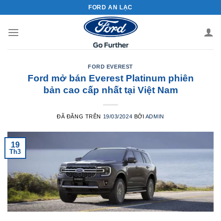
Chuyển
FORD AN LẠC
đến
nội
dung
FORD EVEREST
Ford mở bán Everest Platinum phiên
bản cao cấp nhất tại Việt Nam
ĐÃ ĐĂNG TRÊN
19/03/2024
BỞI
ADMIN
19
Th3