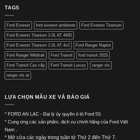
độ
lái
TAGS
của
Ford
Explorer
Ford Everest
ford everest ambiente
Ford Everest Titanium
2023
Ford Everest Titanium 2.0L AT 4WD
Ford Everest Titanium 2.0L AT 4x2
Ford Ranger Raptor
Ford Ranger Wildtrak
Ford Transit
ford transit 2025
Ford Transit Cao cấp
Ford Transit Luxury
ranger xls
ranger xls at
LỰA CHỌN MẪU XE VÀ BÁO GIÁ
*
FORD AN LẠC
- Đại lý ủy quyền
ô tô Ford
5S
* Cung ứng các sản phẩm, dịch vụ chính hãng của
Ford Việt
Nam
.
* Mở cửa các ngày trong tuần tứ Thứ 2 đến Thứ 7.