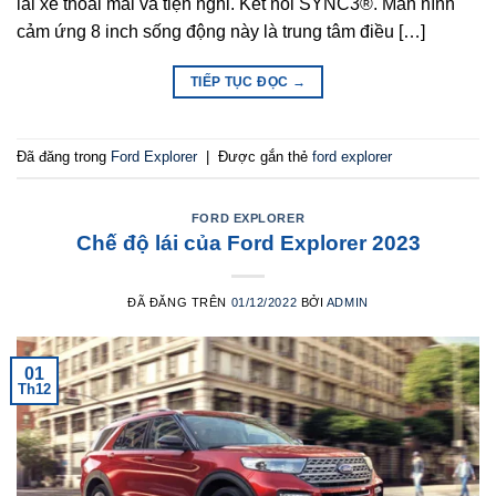
lái xe thoải mái và tiện nghi. Kết nối SYNC3®. Màn hình
cảm ứng 8 inch sống động này là trung tâm điều […]
TIẾP TỤC ĐỌC
→
Đã đăng trong
Ford Explorer
|
Được gắn thẻ
ford explorer
FORD EXPLORER
Chế độ lái của Ford Explorer 2023
ĐÃ ĐĂNG TRÊN
01/12/2022
BỞI
ADMIN
01
Th12