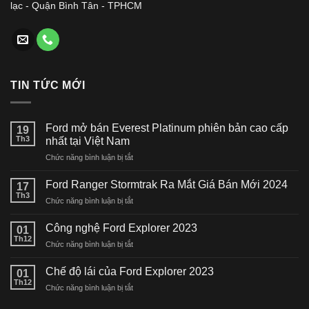
lạc - Quận Bình Tân - TPHCM
TIN TỨC MỚI
Ford mở bán Everest Platinum phiên bản cao cấp
19
Th3
nhất tại Việt Nam
ở
Chức năng bình luận bị tắt
Ford
mở
Ford Ranger Stormtrak Ra Mắt Giá Bán Mới 2024
17
bán
Th3
ở
Chức năng bình luận bị tắt
Everest
Ford
Platinum
Ranger
Công nghệ Ford Explorer 2023
phiên
01
Stormtrak
Th12
bản
ở
Chức năng bình luận bị tắt
Ra
cao
Công
Mắt
cấp
nghệ
Chế độ lái của Ford Explorer 2023
Giá
01
nhất
Ford
Th12
Bán
tại
ở
Chức năng bình luận bị tắt
Explorer
Mới
Việt
Chế
2023
2024
Nam