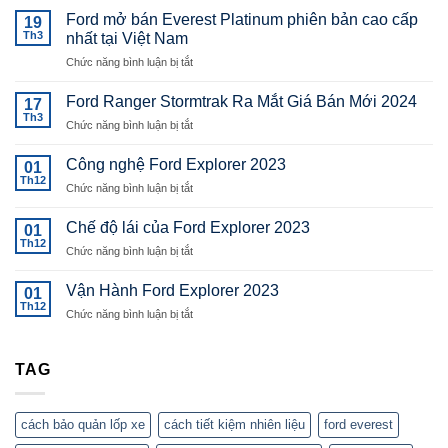
Ford mở bán Everest Platinum phiên bản cao cấp
19
Th3
nhất tại Việt Nam
ở
Chức năng bình luận bị tắt
Ford
mở
Ford Ranger Stormtrak Ra Mắt Giá Bán Mới 2024
17
bán
Th3
ở
Chức năng bình luận bị tắt
Everest
Ford
Platinum
Ranger
Công nghệ Ford Explorer 2023
phiên
01
Stormtrak
Th12
bản
ở
Chức năng bình luận bị tắt
Ra
cao
Công
Mắt
cấp
nghệ
Chế độ lái của Ford Explorer 2023
Giá
01
nhất
Ford
Th12
Bán
tại
ở
Chức năng bình luận bị tắt
Explorer
Mới
Việt
Chế
2023
2024
Nam
độ
Vận Hành Ford Explorer 2023
01
lái
Th12
ở
Chức năng bình luận bị tắt
của
Vận
Ford
Hành
Explorer
Ford
TAG
2023
Explorer
2023
cách bảo quản lốp xe
cách tiết kiệm nhiên liệu
ford everest