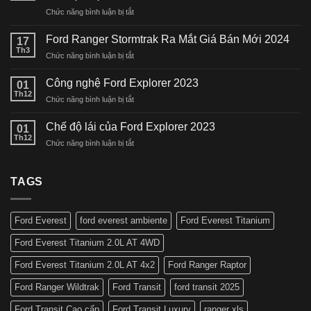
ở
Chức năng bình luận bị tắt
Ford
mở
Ford Ranger Stormtrak Ra Mắt Giá Bán Mới 2024
17
bán
Th3
ở
Chức năng bình luận bị tắt
Everest
Ford
Platinum
Ranger
Công nghệ Ford Explorer 2023
phiên
01
Stormtrak
Th12
bản
ở
Chức năng bình luận bị tắt
Ra
cao
Công
Mắt
cấp
nghệ
Chế độ lái của Ford Explorer 2023
Giá
01
nhất
Ford
Th12
Bán
tại
ở
Chức năng bình luận bị tắt
Explorer
Mới
Việt
Chế
2023
2024
Nam
độ
lái
TAGS
của
Ford
Explorer
Ford Everest
ford everest ambiente
Ford Everest Titanium
2023
Ford Everest Titanium 2.0L AT 4WD
Ford Everest Titanium 2.0L AT 4x2
Ford Ranger Raptor
Ford Ranger Wildtrak
Ford Transit
ford transit 2025
Ford Transit Cao cấp
Ford Transit Luxury
ranger xls