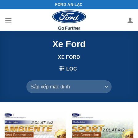
Chuyển
FORD AN LẠC
đến
nội
dung
Xe Ford
XE FORD
LỌC