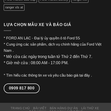
ranger xls at
LỰA CHỌN MẪU XE VÀ BÁO GIÁ
*
FORD AN LẠC
- Đại lý ủy quyền
ô tô Ford
5S
* Cung ứng các sản phẩm, dịch vụ chính hãng của
Ford Việt
Nam
.
* Mở cửa các ngày trong tuần tứ Thứ 2 đến Thứ 7.
* Giờ mở cửa : 08:00 AM - 17:00 PM.
* Tìm hiểu các thông tin xe và yêu cầu báo giá tại đây .
0909 817 800
TRANG CHỦ
BÀI VIẾT
BÁN HÀNG DỰ ÁN
LÁI THỬ XE