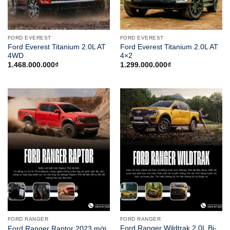
FORD EVEREST
FORD EVEREST
Ford Everest Titanium 2.0L AT
Ford Everest Titanium 2.0L AT
4WD
4×2
1.468.000.000
₫
1.299.000.000
₫
FORD RANGER
FORD RANGER
Ford Ranger Wildtrak 2.0L Bi-
Ford Ranger Raptor 2023 mới