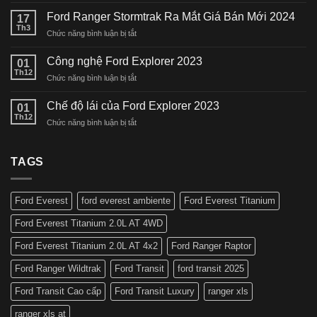
mở
Ford Ranger Stormtrak Ra Mắt Giá Bán Mới 2024
17
bán
Th3
ở
Chức năng bình luận bị tắt
Everest
Ford
Platinum
Ranger
Công nghệ Ford Explorer 2023
phiên
01
Stormtrak
Th12
bản
ở
Chức năng bình luận bị tắt
Ra
cao
Công
Mắt
cấp
nghệ
Chế độ lái của Ford Explorer 2023
Giá
01
nhất
Ford
Th12
Bán
tại
ở
Chức năng bình luận bị tắt
Explorer
Mới
Việt
Chế
2023
2024
Nam
độ
lái
TAGS
của
Ford
Explorer
Ford Everest
ford everest ambiente
Ford Everest Titanium
2023
Ford Everest Titanium 2.0L AT 4WD
Ford Everest Titanium 2.0L AT 4x2
Ford Ranger Raptor
Ford Ranger Wildtrak
Ford Transit
ford transit 2025
Ford Transit Cao cấp
Ford Transit Luxury
ranger xls
ranger xls at