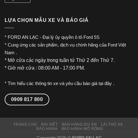
LỰA CHỌN MẪU XE VÀ BÁO GIÁ
*
FORD AN LẠC
- Đại lý ủy quyền
ô tô Ford
5S
* Cung ứng các sản phẩm, dịch vụ chính hãng của
Ford Việt
Nam
.
* Mở cửa các ngày trong tuần tứ Thứ 2 đến Thứ 7.
* Giờ mở cửa : 08:00 AM - 17:00 PM.
* Tìm hiểu các thông tin xe và yêu cầu báo giá tại đây .
0909 817 800
TRANG CHỦ
BÀI VIẾT
BÁN HÀNG DỰ ÁN
LÁI THỬ XE
BẢO HÀNH
BẢO HÀNH MỞ RỘNG
Copyright 2026 ©
FORD AN LẠC