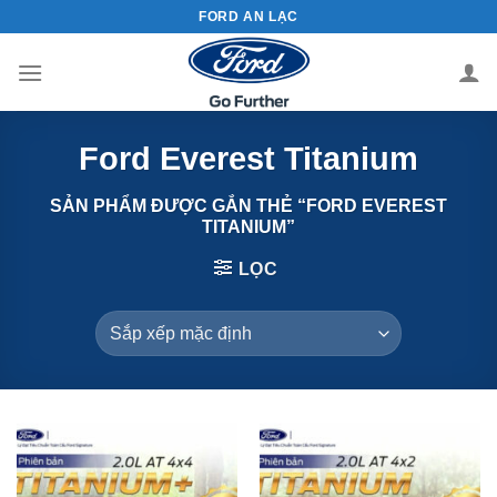
Chuyển
FORD AN LẠC
đến
nội
dung
Ford Everest Titanium
SẢN PHẨM ĐƯỢC GẮN THẺ “FORD EVEREST
TITANIUM”
LỌC