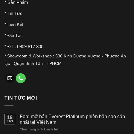
* Sản Phẩm
* Tin Tức
* Liên Kết
* Đối Tác
* ĐT : 0909 817 800
* Showroom & Workshop : 530 Kinh Dương Vương - Phường An
lạc - Quận Bình Tân - TPHCM
TIN TỨC MỚI
Ford mở bán Everest Platinum phiên bản cao cấp
19
Th3
nhất tại Việt Nam
ở
Chức năng bình luận bị tắt
Ford