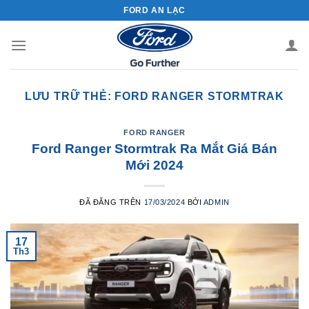
Chuyển
FORD AN LẠC
đến
nội
dung
LƯU TRỮ THẺ:
FORD RANGER STORMTRAK
FORD RANGER
Ford Ranger Stormtrak Ra Mắt Giá Bán
Mới 2024
ĐÃ ĐĂNG TRÊN
17/03/2024
BỞI
ADMIN
17
Th3