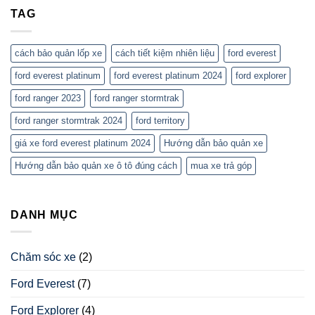
Explorer
Ford
TAG
2023
Explorer
2023
cách bảo quản lốp xe
cách tiết kiệm nhiên liệu
ford everest
ford everest platinum
ford everest platinum 2024
ford explorer
ford ranger 2023
ford ranger stormtrak
ford ranger stormtrak 2024
ford territory
giá xe ford everest platinum 2024
Hướng dẫn bảo quản xe
Hướng dẫn bảo quản xe ô tô đúng cách
mua xe trả góp
DANH MỤC
Chăm sóc xe
(2)
Ford Everest
(7)
Ford Explorer
(4)