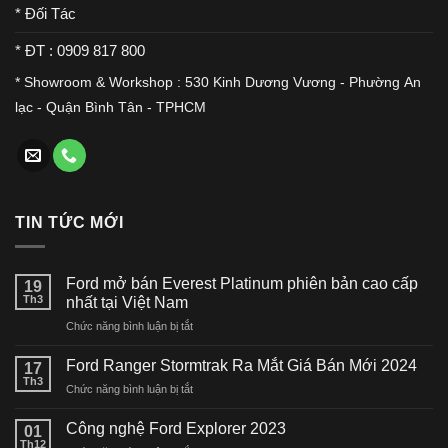
* Đối Tác
* ĐT : 0909 817 800
* Showroom & Workshop : 530 Kinh Dương Vương - Phường An
lạc - Quận Bình Tân - TPHCM
TIN TỨC MỚI
Ford mở bán Everest Platinum phiên bản cao cấp
19
Th3
nhất tại Việt Nam
ở
Chức năng bình luận bị tắt
Ford
mở
Ford Ranger Stormtrak Ra Mắt Giá Bán Mới 2024
17
bán
Th3
ở
Chức năng bình luận bị tắt
Everest
Ford
Platinum
Ranger
Công nghệ Ford Explorer 2023
phiên
01
Stormtrak
Th12
bản