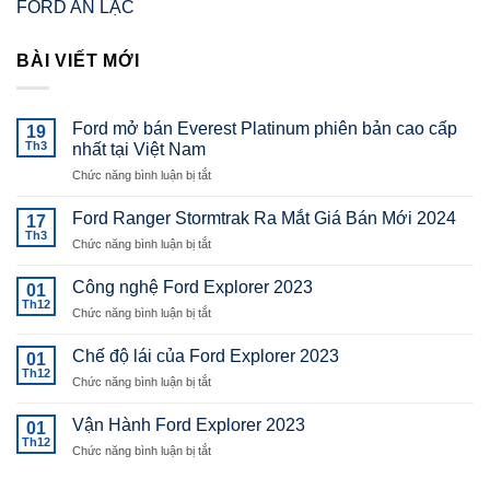
FORD AN LẠC
BÀI VIẾT MỚI
Ford mở bán Everest Platinum phiên bản cao cấp
19
Th3
nhất tại Việt Nam
ở
Chức năng bình luận bị tắt
Ford
mở
Ford Ranger Stormtrak Ra Mắt Giá Bán Mới 2024
17
bán
Th3
ở
Chức năng bình luận bị tắt
Everest
Ford
Platinum
Ranger
Công nghệ Ford Explorer 2023
phiên
01
Stormtrak
Th12
bản
ở
Chức năng bình luận bị tắt
Ra
cao
Công
Mắt
cấp
nghệ
Chế độ lái của Ford Explorer 2023
Giá
01
nhất
Ford
Th12
Bán
tại
ở
Chức năng bình luận bị tắt
Explorer
Mới
Việt
Chế
2023
2024
Nam
độ
Vận Hành Ford Explorer 2023
01
lái
Th12
ở
Chức năng bình luận bị tắt
của
Vận
Ford
Hành