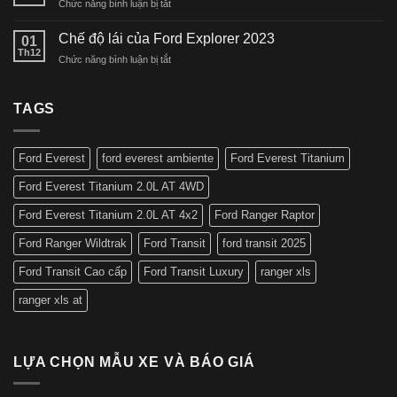
ở
Chức năng bình luận bị tắt
Ra
cao
Công
Mắt
cấp
nghệ
Chế độ lái của Ford Explorer 2023
Giá
01
nhất
Ford
Th12
Bán
tại
ở
Chức năng bình luận bị tắt
Explorer
Mới
Việt
Chế
2023
2024
Nam
độ
lái
TAGS
của
Ford
Explorer
Ford Everest
ford everest ambiente
Ford Everest Titanium
2023
Ford Everest Titanium 2.0L AT 4WD
Ford Everest Titanium 2.0L AT 4x2
Ford Ranger Raptor
Ford Ranger Wildtrak
Ford Transit
ford transit 2025
Ford Transit Cao cấp
Ford Transit Luxury
ranger xls
ranger xls at
LỰA CHỌN MẪU XE VÀ BÁO GIÁ