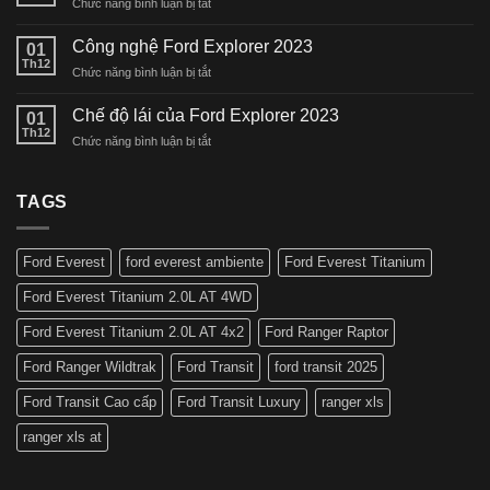
ở
Chức năng bình luận bị tắt
Everest
Ford
Platinum
Ranger
Công nghệ Ford Explorer 2023
phiên
01
Stormtrak
Th12
bản
ở
Chức năng bình luận bị tắt
Ra
cao
Công
Mắt
cấp
nghệ
Chế độ lái của Ford Explorer 2023
Giá
01
nhất
Ford
Th12
Bán
tại
ở
Chức năng bình luận bị tắt
Explorer
Mới
Việt
Chế
2023
2024
Nam
độ
lái
TAGS
của
Ford
Explorer
Ford Everest
ford everest ambiente
Ford Everest Titanium
2023
Ford Everest Titanium 2.0L AT 4WD
Ford Everest Titanium 2.0L AT 4x2
Ford Ranger Raptor
Ford Ranger Wildtrak
Ford Transit
ford transit 2025
Ford Transit Cao cấp
Ford Transit Luxury
ranger xls
ranger xls at