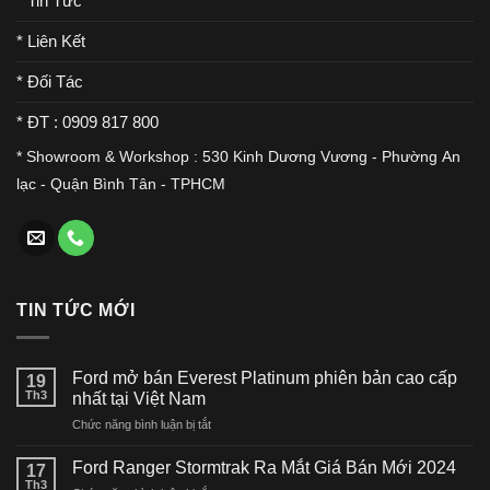
* Tin Tức
* Liên Kết
* Đối Tác
* ĐT : 0909 817 800
* Showroom & Workshop : 530 Kinh Dương Vương - Phường An
lạc - Quận Bình Tân - TPHCM
TIN TỨC MỚI
Ford mở bán Everest Platinum phiên bản cao cấp
19
Th3
nhất tại Việt Nam
ở
Chức năng bình luận bị tắt
Ford
mở
Ford Ranger Stormtrak Ra Mắt Giá Bán Mới 2024
17
bán
Th3