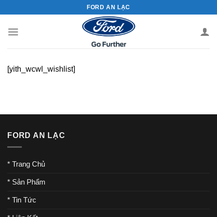
Chuyển
FORD AN LẠC
đến
nội
dung
[yith_wcwl_wishlist]
FORD AN LẠC
* Trang Chủ
* Sản Phẩm
* Tin Tức