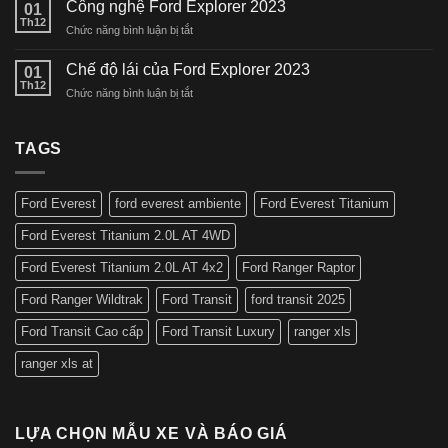
Công nghệ Ford Explorer 2023
phiên
01
Stormtrak
Th12
bản
ở
Chức năng bình luận bị tắt
Ra
cao
Công
Mắt
cấp
nghệ
Chế độ lái của Ford Explorer 2023
Giá
01
nhất
Ford
Th12
Bán
tại
ở
Chức năng bình luận bị tắt
Explorer
Mới
Việt
Chế
2023
2024
Nam
độ
lái
TAGS
của
Ford
Explorer
Ford Everest
ford everest ambiente
Ford Everest Titanium
2023
Ford Everest Titanium 2.0L AT 4WD
Ford Everest Titanium 2.0L AT 4x2
Ford Ranger Raptor
Ford Ranger Wildtrak
Ford Transit
ford transit 2025
Ford Transit Cao cấp
Ford Transit Luxury
ranger xls
ranger xls at
LỰA CHỌN MẪU XE VÀ BÁO GIÁ