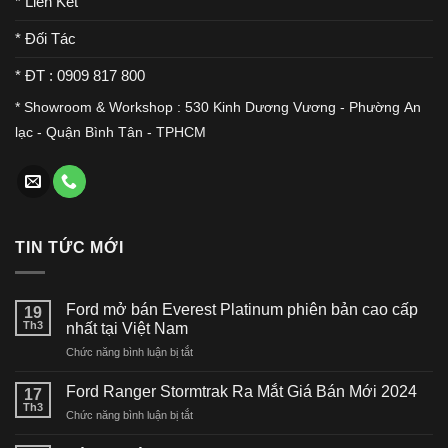
* Liên Kết
* Đối Tác
* ĐT : 0909 817 800
* Showroom & Workshop : 530 Kinh Dương Vương - Phường An
lạc - Quận Bình Tân - TPHCM
TIN TỨC MỚI
Ford mở bán Everest Platinum phiên bản cao cấp
19
Th3
nhất tại Việt Nam
ở
Chức năng bình luận bị tắt
Ford
mở
Ford Ranger Stormtrak Ra Mắt Giá Bán Mới 2024
17
bán
Th3
ở
Chức năng bình luận bị tắt
Everest
Ford
Platinum
Ranger